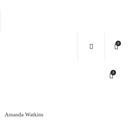
INICI
CNA
SERVI
0
CONT
0
EVEN
RESER
Amanda Watkins