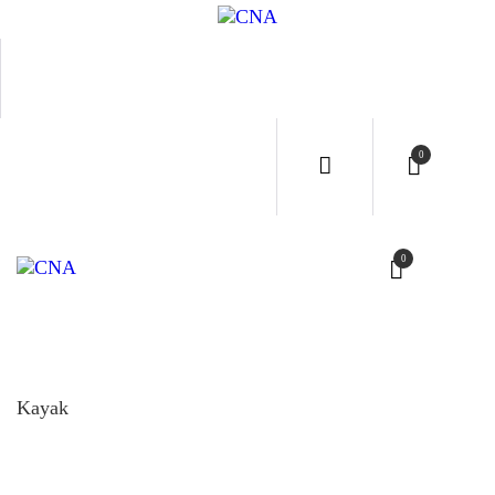
INICI
CNA
SERVI
0
CONT
0
EVEN
RESER
Kayak