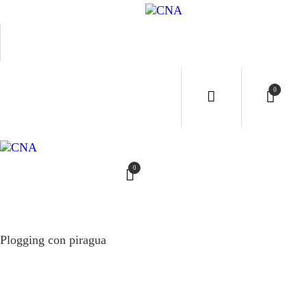
INICI
CNA
SERVI
0
CONT
EVEN
0
RESER
Plogging con piragua