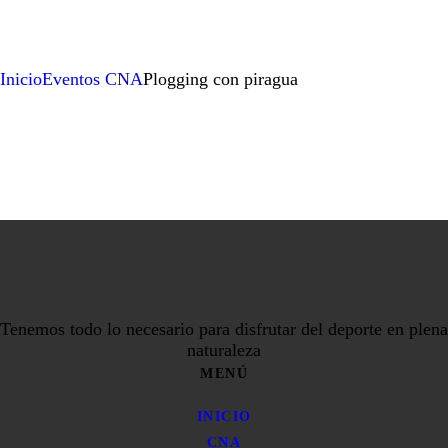
Inicio
Eventos CNA
Plogging con piragua
Tenemos todo lo necesario para disfrutar del deporte en plena
naturaleza
MENÚ
INICIO
CNA